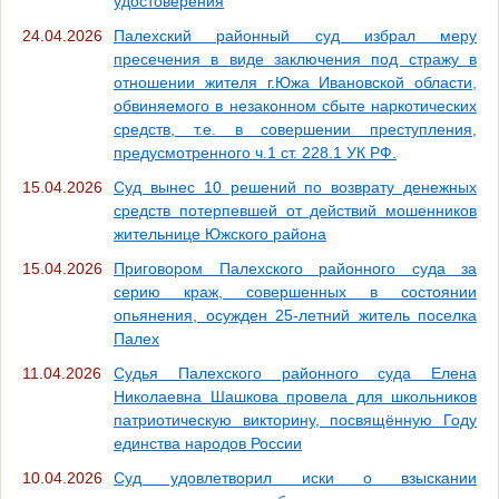
удостоверения
24.04.2026
Палехский районный суд избрал меру
пресечения в виде заключения под стражу в
отношении жителя г.Южа Ивановской области,
обвиняемого в незаконном сбыте наркотических
средств, т.е. в совершении преступления,
предусмотренного ч.1 ст. 228.1 УК РФ.
15.04.2026
Суд вынес 10 решений по возврату денежных
средств потерпевшей от действий мошенников
жительнице Южского района
15.04.2026
Приговором Палехского районного суда за
серию краж, совершенных в состоянии
опьянения, осужден 25-летний житель поселка
Палех
11.04.2026
Судья Палехского районного суда Елена
Николаевна Шашкова провела для школьников
патриотическую викторину, посвящённую Году
единства народов России
10.04.2026
Суд удовлетворил иски о взыскании