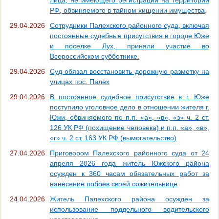
РФ, обвиняемого в тайном хищении имущества,
29.04.2026
Сотрудники Палехского районного суда, включая
постоянные судебные присутствия в городе Юже
и поселке Лух, приняли участие во
Всероссийском субботнике.
29.04.2026
Суд обязал восстановить дорожную разметку на
улицах пос. Палех
29.04.2026
В постоянное судебное присутствие в г. Юже
поступило уголовное дело в отношении жителя г.
Южи, обвиняемого по п.п. «а», «в», «з» ч. 2 ст.
126 УК РФ (похищение человека) и п.п. «а», «в»,
«г» ч. 2 ст. 163 УК РФ (вымогательство)
27.04.2026
Приговором Палехского районного суда от 24
апреля 2026 года житель Южского района
осужден к 360 часам обязательных работ за
нанесение побоев своей сожительнице
24.04.2026
Житель Палехского района осужден за
использование поддельного водительского