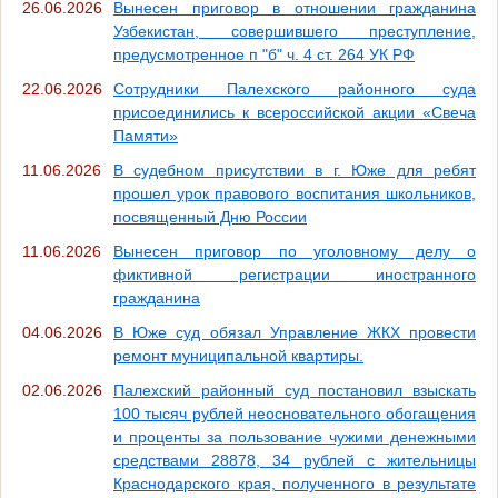
26.06.2026
Вынесен приговор в отношении гражданина
Узбекистан, совершившего преступление,
предусмотренное п "б" ч. 4 ст. 264 УК РФ
22.06.2026
Сотрудники Палехского районного суда
присоединились к всероссийской акции «Свеча
Памяти»
11.06.2026
В судебном присутствии в г. Юже для ребят
прошел урок правового воспитания школьников,
посвященный Дню России
11.06.2026
Вынесен приговор по уголовному делу о
фиктивной регистрации иностранного
гражданина
04.06.2026
В Юже суд обязал Управление ЖКХ провести
ремонт муниципальной квартиры.
02.06.2026
Палехский районный суд постановил взыскать
100 тысяч рублей неосновательного обогащения
и проценты за пользование чужими денежными
средствами 28878, 34 рублей с жительницы
Краснодарского края, полученного в результате