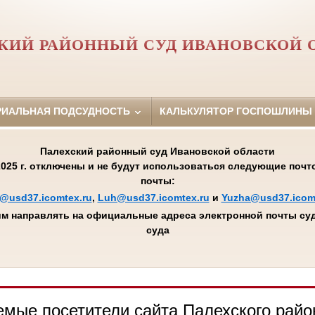
КИЙ РАЙОННЫЙ СУД ИВАНОВСКОЙ 
РИАЛЬНАЯ ПОДСУДНОСТЬ
КАЛЬКУЛЯТОР ГОСПОШЛИНЫ
Палехский районный суд Ивановской области
.2025 г. отключены и не будут использоваться следующие поч
почты:
@usd37.icomtex.ru
,
Luh@usd37.icomtex.ru
и
Yuzha@usd37.icom
м направлять на официальные адреса электронной почты суд
суда
мые посетители сайта Палехского райо