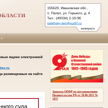
155620, Ивановская обл.,
п. Палех, ул. Горького, д. 4
ОБЛАСТИ
Тел.: (49334) 2-10-96
palehsky.iwn@sudrf.ru
показать на карте
развернуть
товые ящики электронной
tex.ru
а размещенные на сайте
Запросы ОПФР по постановлению
Правительства РФ от 28.06.2021 №
1037
нного суда