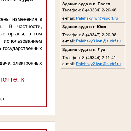
Здание суда в п. Палех
Телефон: 8-(49334) 2-20-48
e-mail:
Palehsky.iwn@sudrf.ru
сены изменения в
." В частности,
Здание суда в г. Южа
ые органы, в том
Телефон: 8-(49347) 2-20-98
 использованием
e-mail:
Palehsky3.iwn@sudrf.ru
 государственных
Здание суда в п. Лух
Телефон: 8-(49344) 2-11-41
одача электронных
e-mail:
Palehsky2.iwn@sudrf.ru
очте, к
да.