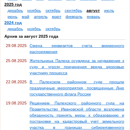
2025 год
декабрь
ноябрь
октябрь
сентябрь
август
июль
июнь
май
апрель
март
февраль
январь
2024 год
декабрь
ноябрь
октябрь
Архив за август 2025 года
29.08.2025
Смена реквизитов счета временного
распоряжения
25.08.2025
Жительница Палеха осуждена за неуважение к
суду и угрозу причинения вреда здоровью
участнику процесса
22.08.2025
В Палехском районном суде прошли
праздничные мероприятия, посвященные Дню
государственного флага России
19.08.2025
Решением Палехского районного суда на
Правительство Ивановской области возложена
обязанность принять меры к образованию и
постановке на кадастровый учет земельного
участка в границах сибиреязвенного