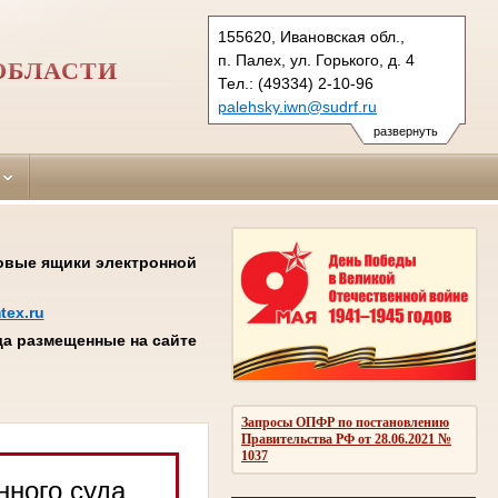
155620, Ивановская обл.,
п. Палех, ул. Горького, д. 4
ОБЛАСТИ
Тел.: (49334) 2-10-96
palehsky.iwn@sudrf.ru
показать на карте
развернуть
товые ящики электронной
tex.ru
а размещенные на сайте
Запросы ОПФР по постановлению
Правительства РФ от 28.06.2021 №
1037
нного суда