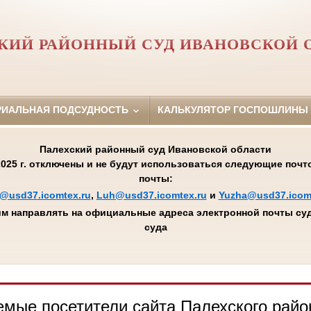
КИЙ РАЙОННЫЙ СУД ИВАНОВСКОЙ 
РИАЛЬНАЯ ПОДСУДНОСТЬ
КАЛЬКУЛЯТОР ГОСПОШЛИНЫ
Палехский районный суд Ивановской области
.2025 г. отключены и не будут использоваться следующие поч
почты:
@usd37.icomtex.ru
,
Luh@usd37.icomtex.ru
и
Yuzha@usd37.icom
м направлять на официальные адреса электронной почты суд
суда
мые посетители сайта Палехского райо