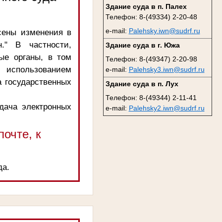
Здание суда в п. Палех
Телефон: 8-(49334) 2-20-48
e-mail:
Palehsky.iwn@sudrf.ru
сены изменения в
." В частности,
Здание суда в г. Южа
ые органы, в том
Телефон: 8-(49347) 2-20-98
 использованием
e-mail:
Palehsky3.iwn@sudrf.ru
 государственных
Здание суда в п. Лух
Телефон: 8-(49344) 2-11-41
одача электронных
e-mail:
Palehsky2.iwn@sudrf.ru
очте, к
да.