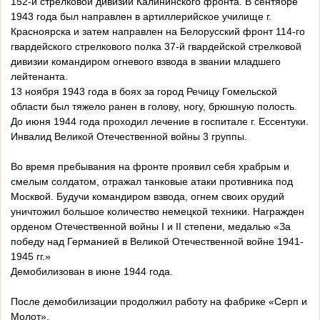
152-й стрелковой дивизии Калининского фронта. В сентябре
1943 года был направлен в артиллерийское училище г.
Красноярска и затем направлен на Белорусский фронт 114-го
гвардейского стрелкового полка 37-й гвардейской стрелковой
дивизии командиром огневого взвода в звании младшего
лейтенанта.
13 ноября 1943 года в боях за город Речицу Гомельской
области был тяжело ранен в голову, ногу, брюшную полость.
До июня 1944 года проходил лечение в госпитале г. Ессентуки.
Инвалид Великой Отечественной войны 3 группы.
Во время пребывания на фронте проявил себя храбрым и
смелым солдатом, отражал танковые атаки противника под
Москвой. Будучи командиром взвода, огнем своих орудий
уничтожил большое количество немецкой техники. Награжден
орденом Отечественной войны I и II степени, медалью «За
победу над Германией в Великой Отечественной войне 1941-
1945 гг.»
Демобилизован в июне 1944 года.
После демобилизации продолжил работу на фабрике «Серп и
Молот».