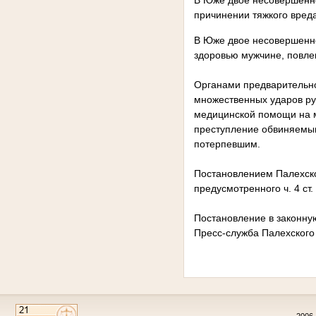
В Юже двое несовершенн
причинении тяжкого вред
В Юже двое несовершенно
здоровью мужчине, повле
Органами предварительно
множественных ударов рук
медицинской помощи на ме
преступление обвиняемым
потерпевшим.
Постановлением Палехско
предусмотренного ч. 4 ст
Постановление в законную
Пресс-служба Палехского
2006