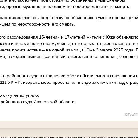
олетних заключены под стражу по обвинению в умышленном
а здоровью мужчине, повлекшем по неосторожности его смерть.
летних заключены под стражу по обвинению в умышленном причи
кшем по неосторожности его смерть.
го расследования 15-летний и 17-летний жители г. Южа обвиняют
ами и ногами по голове мужчины, от которых тот скончался в авт
сте происшествия – на одной из улиц г. Южа 3 марта 2025 года. 
и, находившимися в состоянии алкогольного опьянения, совершен
го районного суда в отношении обоих обвиняемых в совершении 
. 111 УК РФ, избрана мера пресечения в виде заключения под страж
 силу не вступило.
 районного суда Ивановской области
опубли
-2026
«Государственная автоматизированная система Российской Федерации «Правос