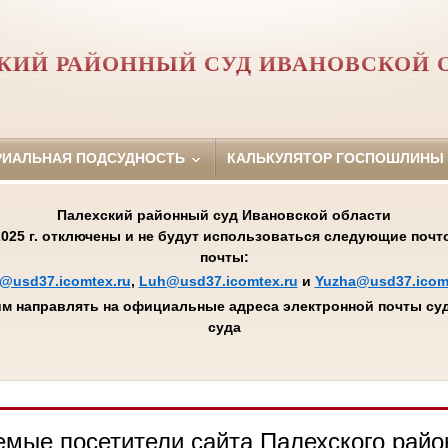
КИЙ РАЙОННЫЙ СУД ИВАНОВСКОЙ 
РИАЛЬНАЯ ПОДСУДНОСТЬ
КАЛЬКУЛЯТОР ГОСПОШЛИНЫ
Палехский районный суд Ивановской области
.2025 г. отключены и не будут использоваться следующие поч
почты:
@usd37.icomtex.ru
,
Luh@usd37.icomtex.ru
и
Yuzha@usd37.icom
м направлять на официальные адреса электронной почты суд
суда
мые посетители сайта Палехского райо