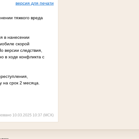
версия для печати
нении тяжкого вреда
ся в нанесении
омобиле скорой
По версии следствия,
о в ходе конфликта с
преступления,
у на срок 2 месяца.
ковано 10.03.2025 10:37 (МСК)
удие»