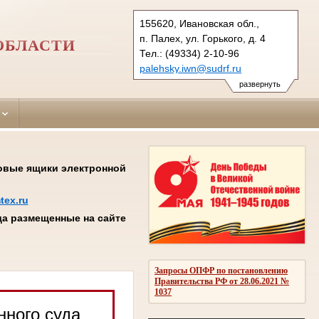
155620, Ивановская обл.,
п. Палех, ул. Горького, д. 4
ОБЛАСТИ
Тел.: (49334) 2-10-96
palehsky.iwn@sudrf.ru
показать на карте
развернуть
товые ящики электронной
tex.ru
а размещенные на сайте
Запросы ОПФР по постановлению
Правительства РФ от 28.06.2021 №
1037
нного суда