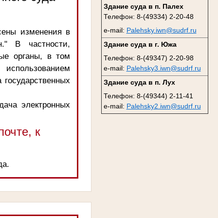
Здание суда в п. Палех
Телефон: 8-(49334) 2-20-48
e-mail:
Palehsky.iwn@sudrf.ru
сены изменения в
." В частности,
Здание суда в г. Южа
ые органы, в том
Телефон: 8-(49347) 2-20-98
 использованием
e-mail:
Palehsky3.iwn@sudrf.ru
 государственных
Здание суда в п. Лух
Телефон: 8-(49344) 2-11-41
одача электронных
e-mail:
Palehsky2.iwn@sudrf.ru
очте, к
да.