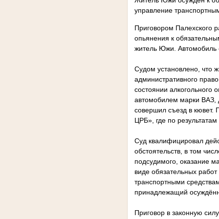
Житель Южи осужден к об
управление транспортным
Приговором Палехского р
опьянения к обязательны
житель Южи. Автомобиль 
Судом установлено, что 
административного правон
состоянии алкогольного 
автомобилем марки ВАЗ, 
совершил съезд в кювет.
ЦРБ», где по результатам
Суд квалифицировал дейст
обстоятельств, в том чис
подсудимого, оказание м
виде обязательных работ
транспортными средствами
принадлежащий осуждённо
Приговор в законную силу