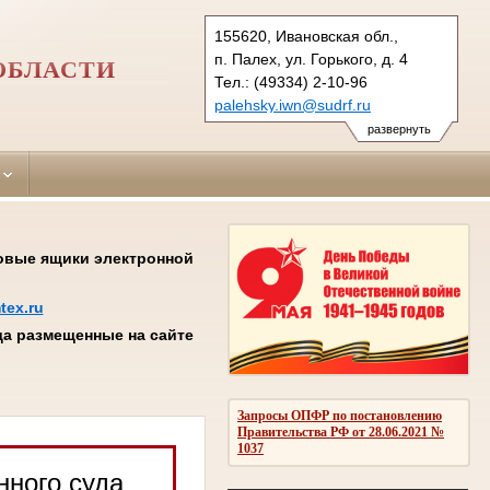
155620, Ивановская обл.,
п. Палех, ул. Горького, д. 4
ОБЛАСТИ
Тел.: (49334) 2-10-96
palehsky.iwn@sudrf.ru
показать на карте
развернуть
товые ящики электронной
tex.ru
а размещенные на сайте
Запросы ОПФР по постановлению
Правительства РФ от 28.06.2021 №
1037
нного суда