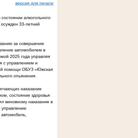
версия для печати
 состоянии алкогольного
 осужден 33-летний
азанию за совершение
авление автомобилем в
имой 2025 года управляя
я с управлением и
ской помощи ОБУЗ «Южская
льного опьянения.
мягчающих наказание
ном, состояние здоровья
ил виновному наказание в
о управлению
Ф автомобиль,