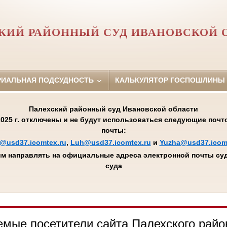
КИЙ РАЙОННЫЙ СУД ИВАНОВСКОЙ 
РИАЛЬНАЯ ПОДСУДНОСТЬ
КАЛЬКУЛЯТОР ГОСПОШЛИНЫ
Палехский районный суд Ивановской области
.2025 г. отключены и не будут использоваться следующие поч
почты:
@usd37.icomtex.ru
,
Luh@usd37.icomtex.ru
и
Yuzha@usd37.icom
м направлять на официальные адреса электронной почты суд
суда
мые посетители сайта Палехского райо