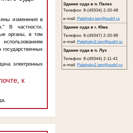
Здание суда в п. Палех
Телефон: 8-(49334) 2-20-48
e-mail:
Palehsky.iwn@sudrf.ru
сены изменения в
." В частности,
Здание суда в г. Южа
ые органы, в том
Телефон: 8-(49347) 2-20-98
 использованием
e-mail:
Palehsky3.iwn@sudrf.ru
 государственных
Здание суда в п. Лух
Телефон: 8-(49344) 2-11-41
одача электронных
e-mail:
Palehsky2.iwn@sudrf.ru
очте, к
да.