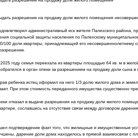
выдать разрешение на продажу доли жилого помещения
выдать разрешение на продажу доли жилого помещения несоверше
удовлетворил административный иск жителя Палехского района, пр
ения социальной защиты населения по Палехскому муниципальном
0/100 доли квартиры, принадлежащей его несовершеннолетнему сы
разрешение.
 2025 году семья переехала из квартиры площадью 64 кв. м в жило
 обратился в орган опеки за разрешением на продажу доли сына в 
ав ребенка истец оформил на него 1/3 долю жилого дома и земель
вает. При этом стоимость переданного имущества существенно пре
опеки отказал в выдаче разрешения на продажу доли жилого помещ
вартире, сославшись на отсутствие связи между договором дарени
шел подтверждение факт того, что жилищные и имущественные ус
чшены, дарение доли дома находилось в прямой взаимосвязи с п