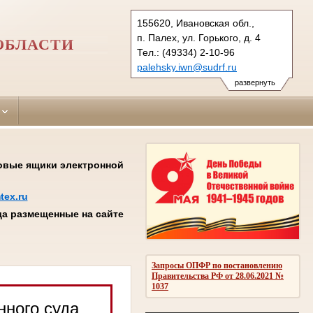
155620, Ивановская обл.,
п. Палех, ул. Горького, д. 4
ОБЛАСТИ
Тел.: (49334) 2-10-96
palehsky.iwn@sudrf.ru
показать на карте
развернуть
товые ящики электронной
tex.ru
а размещенные на сайте
Запросы ОПФР по постановлению
Правительства РФ от 28.06.2021 №
1037
нного суда