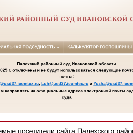
КИЙ РАЙОННЫЙ СУД ИВАНОВСКОЙ 
РИАЛЬНАЯ ПОДСУДНОСТЬ
КАЛЬКУЛЯТОР ГОСПОШЛИНЫ
Палехский районный суд Ивановской области
.2025 г. отключены и не будут использоваться следующие поч
почты:
@usd37.icomtex.ru
,
Luh@usd37.icomtex.ru
и
Yuzha@usd37.icom
м направлять на официальные адреса электронной почты суд
суда
мые посетители сайта Палехского райо