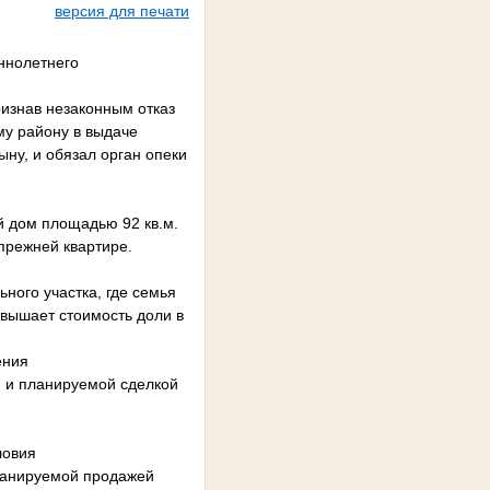
версия для печати
ннолетнего
изнав незаконным отказ
у району в выдаче
ну, и обязал орган опеки
й дом площадью 92 кв.м.
прежней квартире.
ного участка, где семья
вышает стоимость доли в
ения
я и планируемой сделкой
ловия
ланируемой продажей