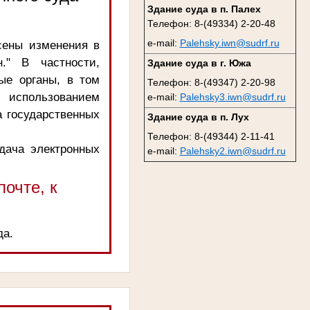
Здание суда в п. Палех
Телефон: 8-(49334) 2-20-48
e-mail:
Palehsky.iwn@sudrf.ru
сены изменения в
." В частности,
Здание суда в г. Южа
ые органы, в том
Телефон: 8-(49347) 2-20-98
 использованием
e-mail:
Palehsky3.iwn@sudrf.ru
 государственных
Здание суда в п. Лух
Телефон: 8-(49344) 2-11-41
одача электронных
e-mail:
Palehsky2.iwn@sudrf.ru
очте, к
да.